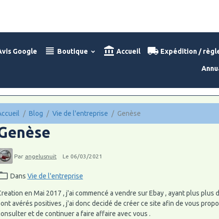
vis Google
Boutique
Accueil
Expédition / règ
Annu
Accueil
Blog
Vie de l'entreprise
Genèse
Genèse
Par
angelusnuit
Le 06/03/2021
Dans
Vie de l'entreprise
reation en Mai 2017 , j'ai commencé a vendre sur Ebay , ayant plus plus 
ont avérés positives , j'ai donc decidé de créer ce site afin de vous prop
onsulter et de continuer a faire affaire avec vous .