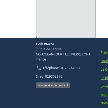
Colli Pierre
33 rue de l'eglise
Prés
GOUDELANCOURT LES PIERREPONT
France
Bout
Téléphone : 0323247094
Le C
Siret : 829562875
Le B
Formulaire de contact
Livr
Aide
Notr