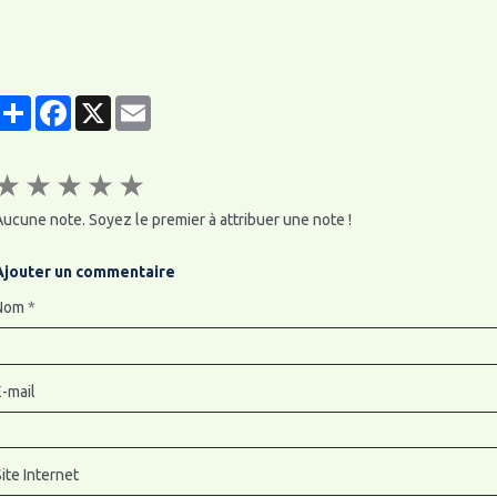
Partager
Facebook
X
Email
★
★
★
★
★
ucune note. Soyez le premier à attribuer une note !
Ajouter un commentaire
Nom
E-mail
ite Internet