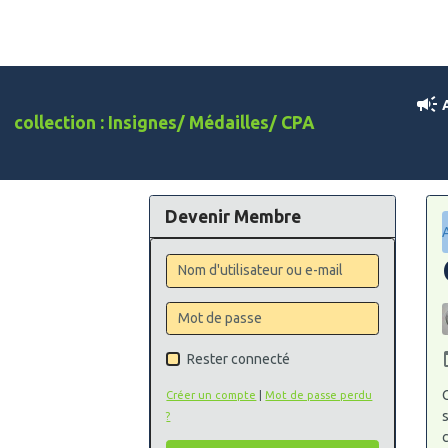
A
collection : Insignes/ Médailles/ CPA
Devenir Membre
Rester connecté
C
Créer un compte
|
Mot de passe perdu
s
?
c