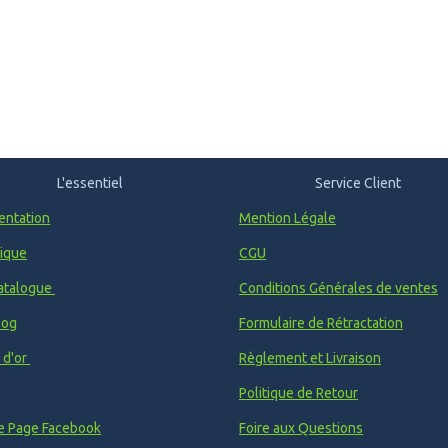
L'essentiel
Service Client
entation
Mention Légale
ique
CGU
atalogue
Conditions Générales de ventes
log
Formulaire de Rétractation
e d'or
Règlement et Livraison
Politique de Retour
e Page Facebook
Foire aux Questions