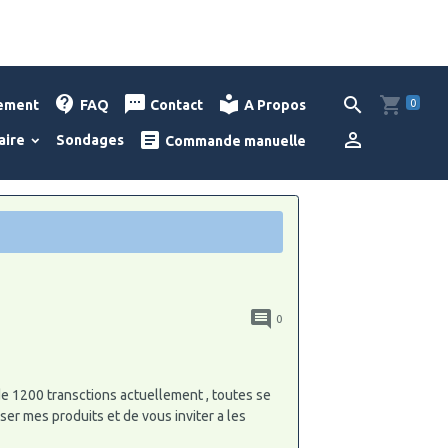
0
lement
FAQ
Contact
A Propos
aire
Sondages
Commande manuelle
0
de 1200 transctions actuellement , toutes se
oser mes produits et de vous inviter a les