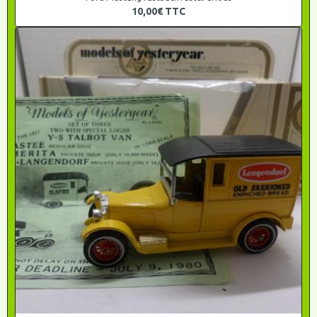
10,00€
TTC