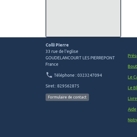
Colli Pierre
33 rue de l'eglise
Prés
GOUDELANCOURT LES PIERREPONT
France
Bout
Téléphone : 0323247094
Le C
Siret : 829562875
Le B
Formulaire de contact
Livr
Aide
Notr