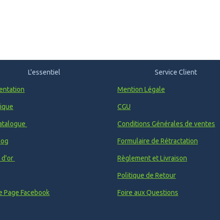
L'essentiel
Service Client
entation
Mention Légale
ique
CGU
atalogue
Conditions Générales de ventes
log
Formulaire de Rétractation
e d'or
Règlement et Livraison
Politique de Retour
e Page Facebook
Foire aux Questions