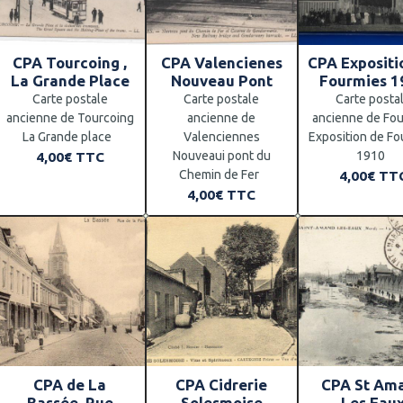
CPA Tourcoing ,
CPA Valencienes
CPA Expositi
La Grande Place
Nouveau Pont
Fourmies 1
Carte postale
Carte postale
Carte posta
ancienne de Tourcoing
ancienne de
ancienne de Fo
La Grande place
Valenciennes
Exposition de Fo
Nouveaui pont du
1910
4,00€
TTC
Chemin de Fer
4,00€
TT
4,00€
TTC
CPA de La
CPA Cidrerie
CPA St Am
Bassée, Rue
Solesmoise
Les Eau