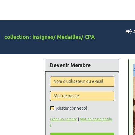
A
collection : Insignes/ Médailles/ CPA
Devenir Membre
Rester connecté
Créer un compte
|
Mot de passe perdu
?