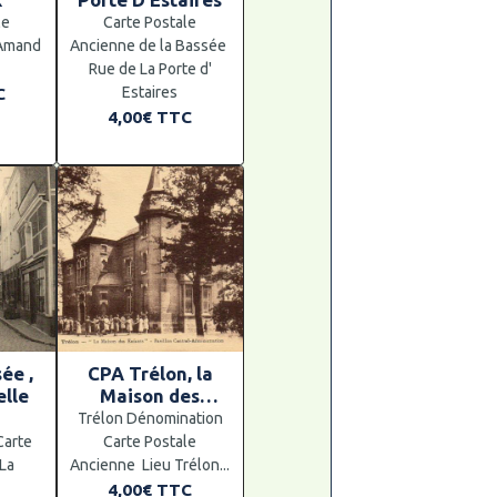
le
Carte Postale
 Amand
Ancienne de la Bassée
Rue de La Porte d'
Estaires
C
4,00€
TTC
ée ,
CPA Trélon, la
elle
Maison des
Enfants
Trélon Dénomination
Carte
Carte Postale
 La
Ancienne Lieu Trélon...
4,00€
TTC