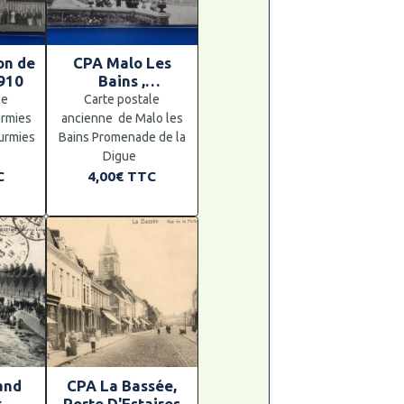
on de
CPA Malo Les
910
Bains ,
Promenade de la
le
Carte postale
Digue
urmies
ancienne de Malo les
urmies
Bains Promenade de la
Digue
C
4,00€
TTC
and
CPA La Bassée,
x
Porte D'Estaires