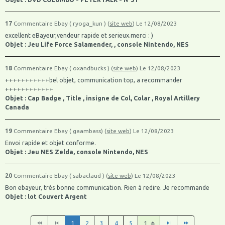
17
Commentaire Ebay ( ryoga_kun ) (
site web
)
Le 12/08/2023
excellent eBayeur,vendeur rapide et serieux.merci : )
Objet : Jeu Life Force Salamender, , console Nintendo, NES
18
Commentaire Ebay ( oxandbucks ) (
site web
)
Le 12/08/2023
+++++++++++bel objet, communication top, a recommander
++++++++++++
Objet : Cap Badge , Title , insigne de Col, Colar , Royal Artillery
Canada
19
Commentaire Ebay ( gaambass) (
site web
)
Le 12/08/2023
Envoi rapide et objet conforme.
Objet : Jeu NES Zelda, console Nintendo, NES
20
Commentaire Ebay ( sabaclaud ) (
site web
)
Le 12/08/2023
Bon ebayeur, très bonne communication. Rien à redire. Je recommande
Objet : lot Couvert Argent
1
2
3
4
5