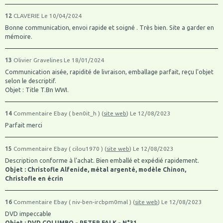
12
CLAVERIE
Le 10/04/2024
Bonne communication, envoi rapide et soigné . Très bien. Site a garder en
mémoire.
13
Olivier Gravelines
Le 18/01/2024
Communication aisée, rapidité de livraison, emballage parfait, reçu l'objet
selon le descriptif.
Objet : Title T.Bn WWI.
14
Commentaire Ebay ( ben0it_h ) (
site web
)
Le 12/08/2023
Parfait merci
15
Commentaire Ebay ( cilou1970 ) (
site web
)
Le 12/08/2023
Description conforme à l'achat. Bien emballé et expédié rapidement.
Objet : Christofle Alfenide, métal argenté, modèle Chinon,
Christofle en écrin
16
Commentaire Ebay ( niv-ben-ircbpm0mal ) (
site web
)
Le 12/08/2023
DVD impeccable
Objet : DVD COLUMBO - PETER FALK - N°31