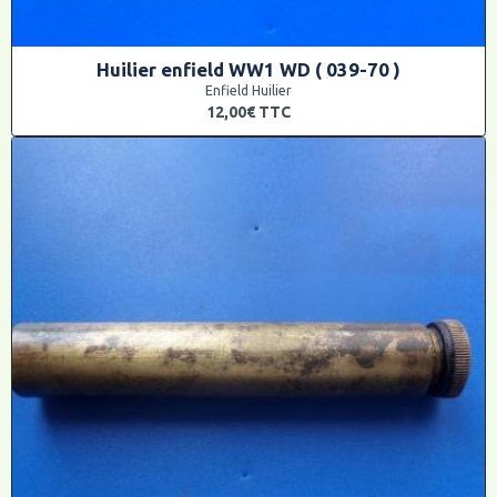
Huilier enfield WW1 WD ( 039-70 )
Enfield Huilier
12,00€
TTC