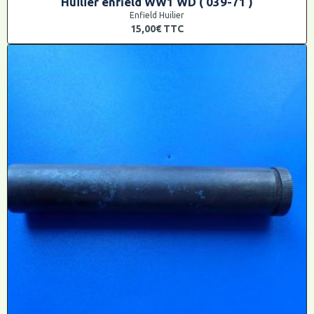
Huilier enfield WW1 WD ( 039-71 )
Enfield Huilier
15,00€
TTC