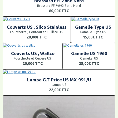
Brassard FFI Zone Nord
Brassard FFI WW2 Zone Nord
80,00€
TTC
Couverts US , Silco Stainless
Gamelle Type US
Fourchette , Couteau et Cuillère US
Gamelle Type US
28,00€
TTC
15,00€
TTC
Couverts US , Wallco
Gamelle US 1960
Fourchette et Cuillère US
Gamelle US
20,00€
TTC
25,00€
TTC
Lampe G.T Price US MX-991/U
Lampe US
22,00€
TTC