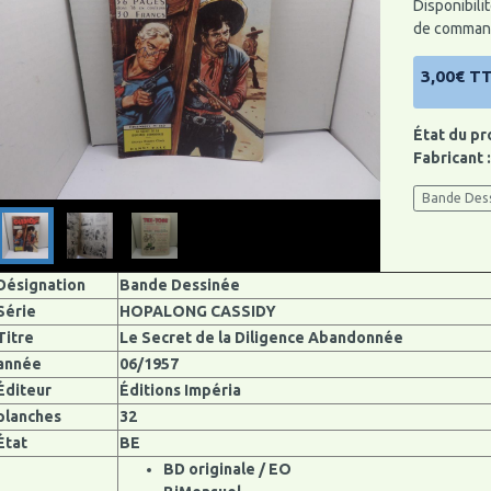
Disponibilit
de command
3,00€ T
État du pr
Fabricant 
Bande Des
Désignation
Bande Dessinée
Série
HOPALONG CASSIDY
Titre
Le Secret de la Diligence Abandonnée
année
06/1957
Éditeur
Éditions Impéria
planches
32
État
BE
BD originale / EO