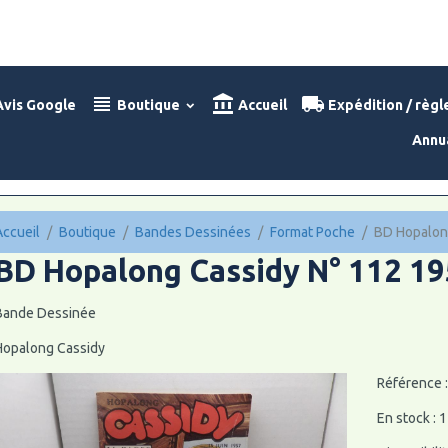
vis Google
Boutique
Accueil
Expédition / règ
Annu
Accueil
Boutique
Bandes Dessinées
Format Poche
BD Hopalon
BD Hopalong Cassidy N° 112 1
Bande Dessinée
Hopalong Cassidy
Référence 
En stock : 1