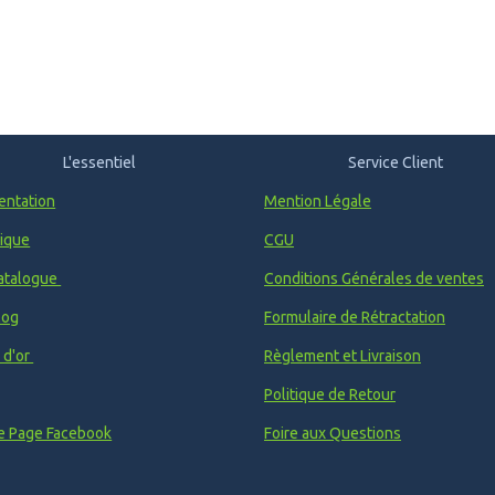
L'essentiel
Service Client
entation
Mention Légale
ique
CGU
atalogue
Conditions Générales de ventes
log
Formulaire de Rétractation
e d'or
Règlement et Livraison
Politique de Retour
e Page Facebook
Foire aux Questions