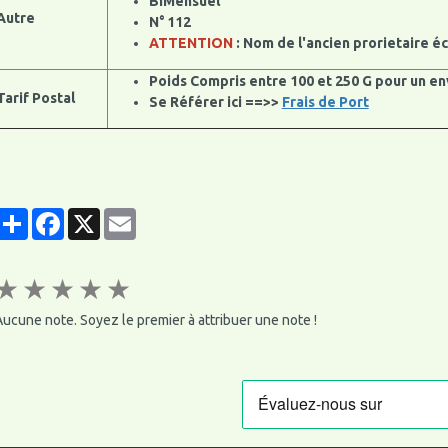
BiMensuel
Autre
N° 112
ATTENTION
: Nom de l'ancien prorietaire éc
Poids Compris entre 100 et 250 G pour un en
Tarif Postal
Se Référer ici ==>>
Frais de Port
Partager
Facebook
X
Email
★
★
★
★
★
ucune note. Soyez le premier à attribuer une note !