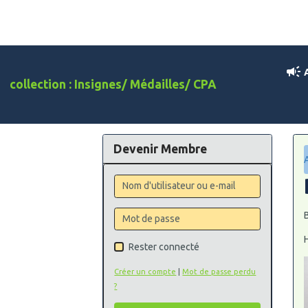
A
collection : Insignes/ Médailles/ CPA
Devenir Membre
Rester connecté
Créer un compte
|
Mot de passe perdu
?