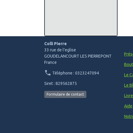
Colli Pierre
33 rue de l'eglise
Prés
GOUDELANCOURT LES PIERREPONT
France
Bout
Téléphone : 0323247094
Le C
Siret : 829562875
Le B
Formulaire de contact
Livr
Aide
Notr