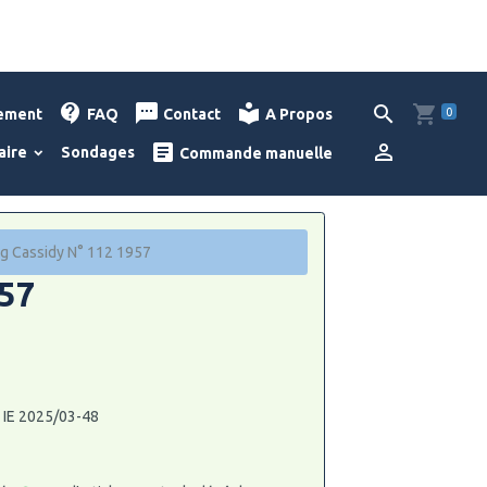
0
lement
FAQ
Contact
A Propos
aire
Sondages
Commande manuelle
g Cassidy N° 112 1957
957
: IE 2025/03-48