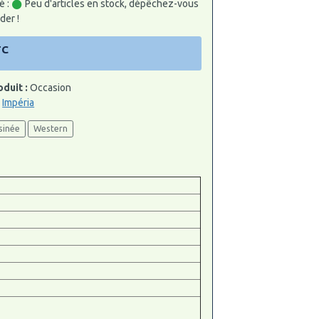
é :
Peu d'articles en stock, dépêchez-vous
er !
TC
oduit :
Occasion
:
Impéria
sinée
Western