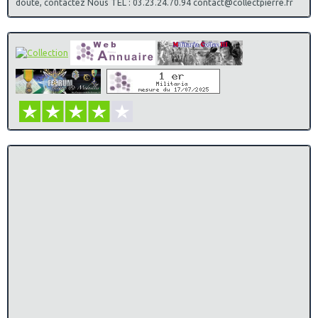
doute, contactez Nous TEL : 03.23.24.70.94 contact@collectpierre.fr