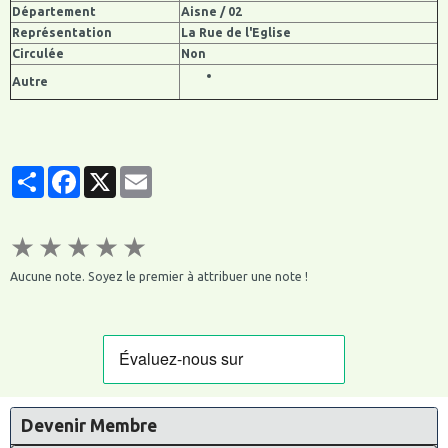
Département
Aisne / 02
Représentation
La Rue de l'Eglise
Circulée
Non
Autre
Partager
Facebook
X
Email
★
★
★
★
★
Aucune note. Soyez le premier à attribuer une note !
Devenir Membre