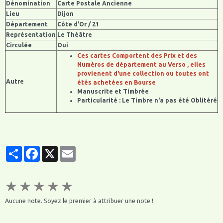
Dénomination
Carte Postale Ancienne
Lieu
Dijon
Département
Côte d'Or / 21
Représentation
Le Théâtre
Circulée
Oui
Ces cartes Comportent des Prix et des
Numéros de département au Verso , elles
provienent d'une collection ou toutes ont
Autre
étés achetées en Bourse
Manuscrite et Timbrée
Particularité : Le Timbre n'a pas été Oblitéré
Partager
Facebook
X
Email
★
★
★
★
★
Aucune note. Soyez le premier à attribuer une note !