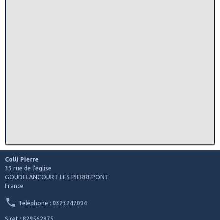
Colli Pierre
33 rue de l'eglise
GOUDELANCOURT LES PIERREPONT
France
Téléphone : 0323247094
Siret : 829562875