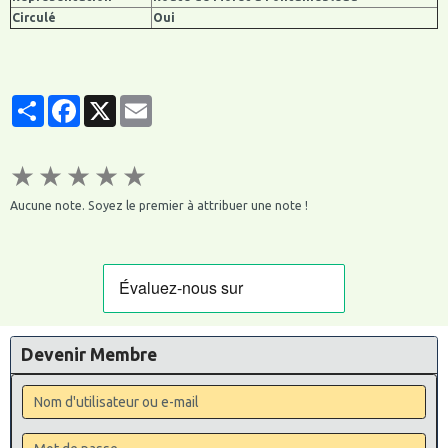
Circulé
Oui
Partager
Facebook
X
Email
★
★
★
★
★
Aucune note. Soyez le premier à attribuer une note !
Devenir Membre