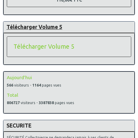
110,00€
TTC
Télécharger Volume 5
Télécharger Volume 5
Aujourd'hui
566
visiteurs -
1164
pages vues
Total
806727
visiteurs -
3387838
pages vues
SECURITE
SÉCURITÉ Collectpierre ne demandera jamais à ses clients de