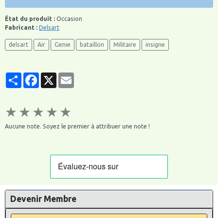
État du produit :
Occasion
Fabricant :
Delsart
delsart
Air
Genie
bataillon
Militaire
insigne
Partager
Facebook
X
Email
★
★
★
★
★
Aucune note. Soyez le premier à attribuer une note !
Devenir Membre