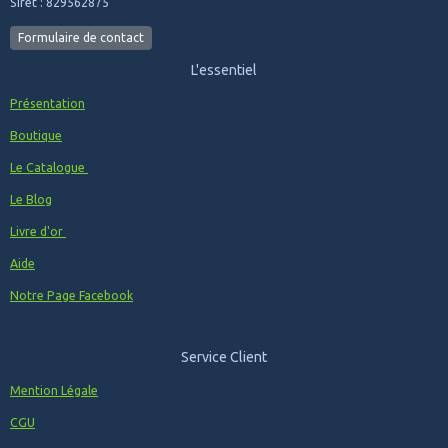
Siret : 829562875
Formulaire de contact
L'essentiel
Présentation
Boutique
Le Catalogue
Le Blog
Livre d'or
Aide
Notre Page Facebook
Service Client
Mention Légale
CGU