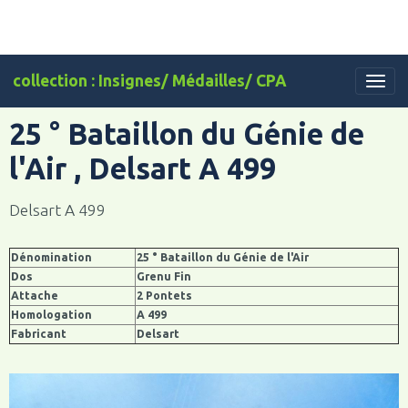
collection : Insignes/ Médailles/ CPA
25 ° Bataillon du Génie de
l'Air , Delsart A 499
Delsart A 499
Dénomination
25 ° Bataillon du Génie de l'Air
Dos
Grenu Fin
Attache
2 Pontets
Homologation
A 499
Fabricant
Delsart