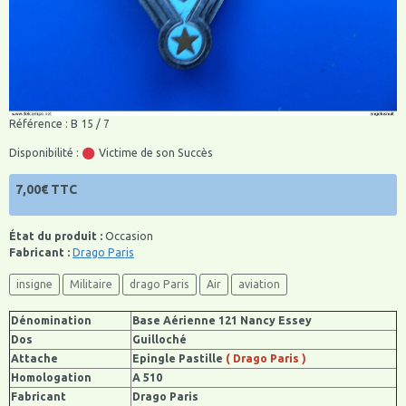
Référence : B 15 / 7
Disponibilité :
Victime de son Succès
7,00€ TTC
État du produit :
Occasion
Fabricant :
Drago Paris
insigne
Militaire
drago Paris
Air
aviation
Dénomination
Base Aérienne 121 Nancy Essey
Dos
Guilloché
Attache
Epingle Pastille
( Drago Paris )
Homologation
A 510
Fabricant
Drago Paris