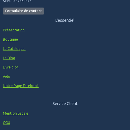
Siret : 829562875
Formulaire de contact
L'essentiel
Présentation
Boutique
Le Catalogue
Le Blog
Livre d'or
Aide
Notre Page Facebook
Service Client
Mention Légale
CGU