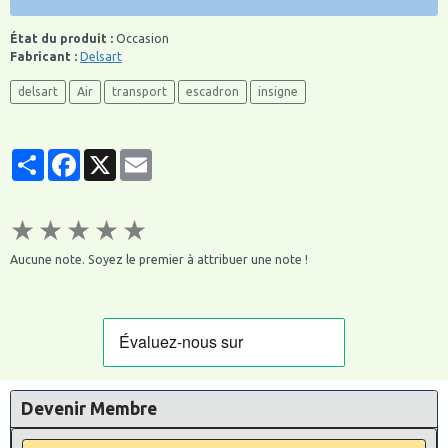
État du produit :
Occasion
Fabricant :
Delsart
delsart
Air
transport
escadron
insigne
Partager
Facebook
X
Email
★
★
★
★
★
Aucune note. Soyez le premier à attribuer une note !
Devenir Membre