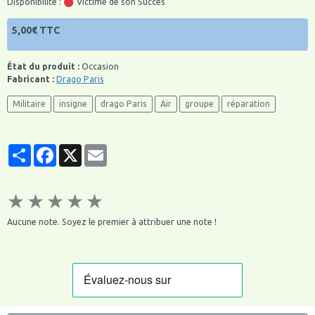
Disponibilité :
Victime de son Succès
5,00€ TTC
État du produit :
Occasion
Fabricant :
Drago Paris
Militaire
insigne
drago Paris
Air
groupe
réparation
Partager
Facebook
X
Email
★
★
★
★
★
Aucune note. Soyez le premier à attribuer une note !