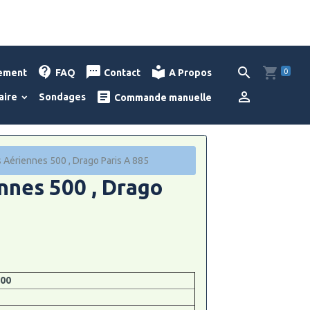
0
lement
FAQ
Contact
A Propos
aire
Sondages
Commande manuelle
Aériennes 500 , Drago Paris A 885
nes 500 , Drago
500