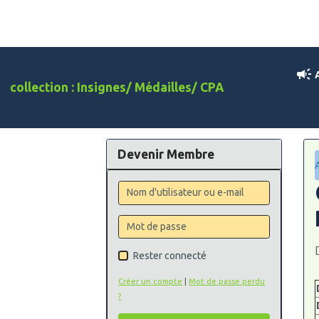
A
collection : Insignes/ Médailles/ CPA
Devenir Membre
Rester connecté
Créer un compte
|
Mot de passe perdu
?