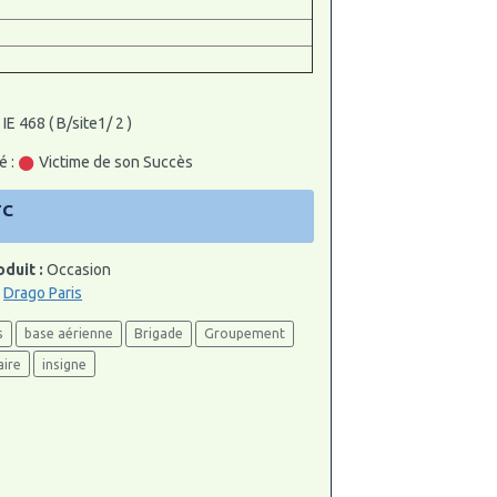
IE 468 ( B/site1/ 2 )
é :
Victime de son Succès
TC
oduit :
Occasion
:
Drago Paris
s
base aérienne
Brigade
Groupement
aire
insigne