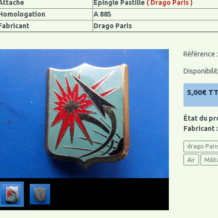
Attache
Epingle Pastille
( Drago Paris )
Homologation
A 885
Fabricant
Drago Paris
Référence : 
Disponibilit
5,00€ T
État du pr
Fabricant 
drago Pari
Air
Milit