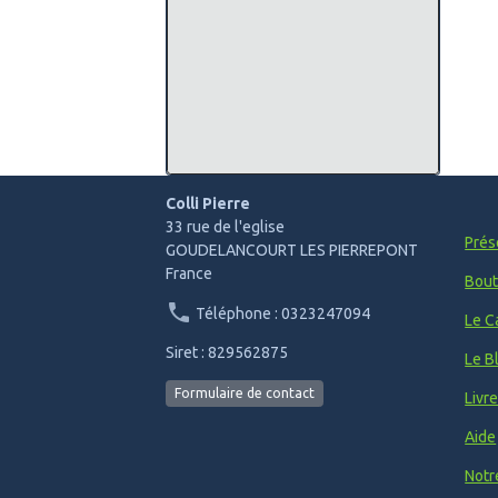
Colli Pierre
33 rue de l'eglise
Prés
GOUDELANCOURT LES PIERREPONT
France
Bout
Téléphone : 0323247094
Le C
Siret : 829562875
Le B
Formulaire de contact
Livr
Aide
Notr