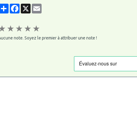
Partager
Facebook
X
Email
★
★
★
★
★
ucune note. Soyez le premier à attribuer une note !