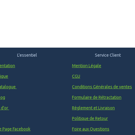
L'essentiel
Service Client
entation
Mention Légale
ique
CGU
atalogue
Conditions Générales de ventes
log
Formulaire de Rétractation
e d'or
Règlement et Livraison
Politique de Retour
e Page Facebook
Foire aux Questions