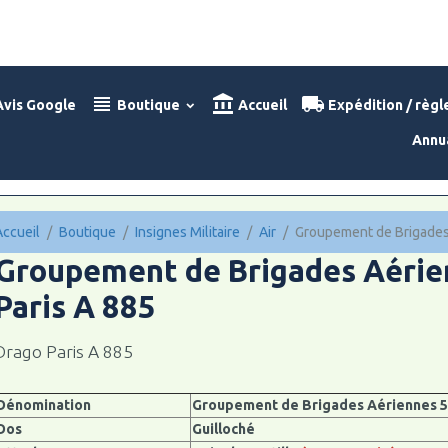
vis Google
Boutique
Accueil
Expédition / règ
Annu
Accueil
Boutique
Insignes Militaire
Air
Groupement de Brigades 
Groupement de Brigades Aérien
Paris A 885
Drago Paris A 885
Dénomination
Groupement de Brigades Aériennes 
Dos
Guilloché