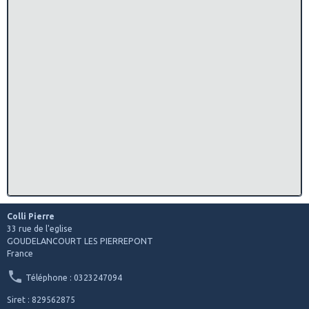
Colli Pierre
33 rue de l'eglise
GOUDELANCOURT LES PIERREPONT
France
Téléphone : 0323247094
Siret : 829562875