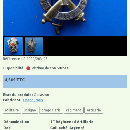
Référence : IE 2022/203-25
Disponibilité :
Victime de son Succès
4,50€ TTC
État du produit :
Occasion
Fabricant :
Drago Paris
Militaire
insigne
drago Paris
régiment
Artillerie
Dénomination
1 ° Régiment d'Artillerie
Dos
Guilloché Argenté