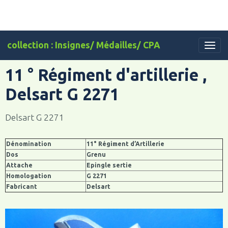
collection : Insignes/ Médailles/ CPA
11 ° Régiment d'artillerie ,
Delsart G 2271
Delsart G 2271
Dénomination
11° Régiment d’Artillerie
Dos
Grenu
Attache
Epingle sertie
Homologation
G 2271
Fabricant
Delsart