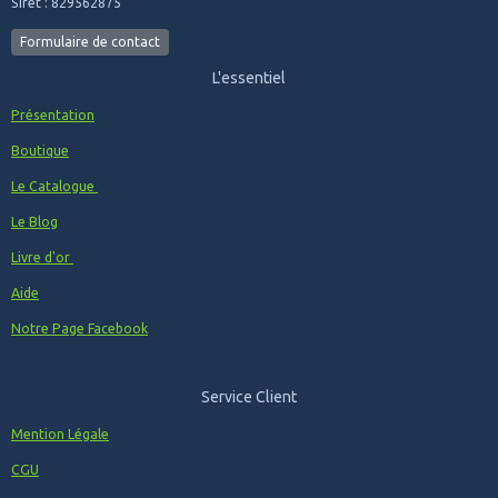
Siret : 829562875
Formulaire de contact
L'essentiel
Présentation
Boutique
Le Catalogue
Le Blog
Livre d'or
Aide
Notre Page Facebook
Service Client
Mention Légale
CGU