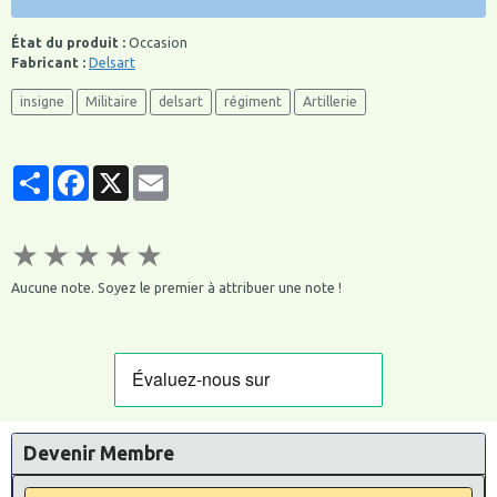
État du produit :
Occasion
Fabricant :
Delsart
insigne
Militaire
delsart
régiment
Artillerie
Partager
Facebook
X
Email
★
★
★
★
★
Aucune note. Soyez le premier à attribuer une note !
Devenir Membre