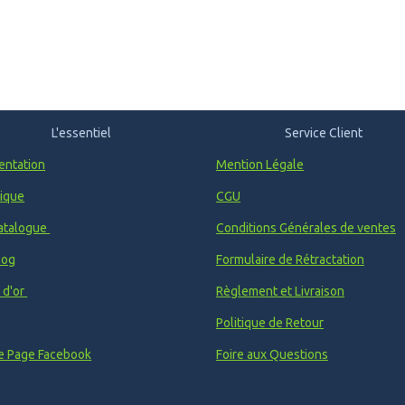
L'essentiel
Service Client
entation
Mention Légale
ique
CGU
atalogue
Conditions Générales de ventes
log
Formulaire de Rétractation
e d'or
Règlement et Livraison
Politique de Retour
e Page Facebook
Foire aux Questions