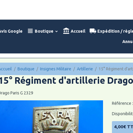
vis Google
Boutique
Accueil
Expédition / règ
Annu
Accueil
Boutique
Insignes Militaire
Artillerie
15° Régiment d'art
15° Régiment d'artillerie Drago
Drago Paris G 2329
Référence 
Disponibilit
4,00€ T