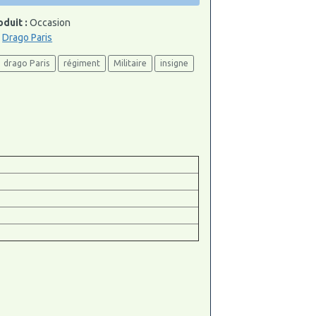
oduit :
Occasion
:
Drago Paris
drago Paris
régiment
Militaire
insigne