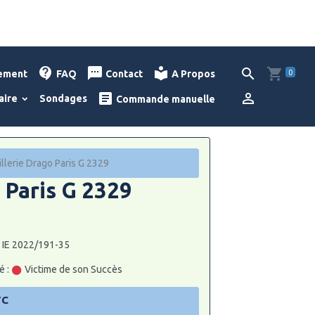
0
lement
FAQ
Contact
A Propos
aire
Sondages
Commande manuelle
illerie Drago Paris G 2329
 Paris G 2329
: IE 2022/191-35
é :
Victime de son Succès
TC