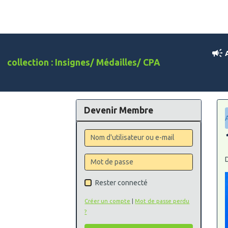
A
collection : Insignes/ Médailles/ CPA
Devenir Membre
Rester connecté
Créer un compte
|
Mot de passe perdu
?