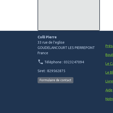
Colli Pierre
33 rue de l'eglise
Prés
GOUDELANCOURT LES PIERREPONT
France
Bout
Téléphone : 0323247094
Le C
Siret : 829562875
Le B
Formulaire de contact
Livr
Aide
Notr