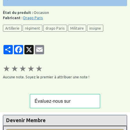
État du produit :
Occasion
Fabricant :
Drago Paris
Artillerie
régiment
drago Paris
Militaire
insigne
Partager
Facebook
X
Email
★
★
★
★
★
Aucune note. Soyez le premier à attribuer une note !
Devenir Membre