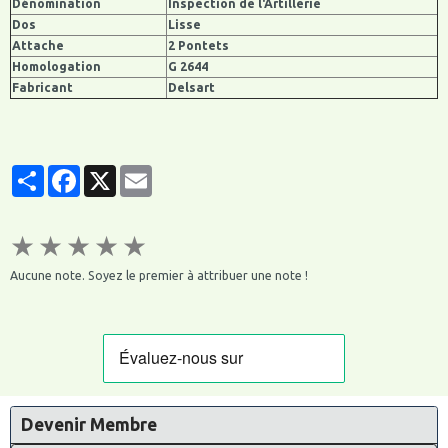
Dénomination
Inspection de l'Artillerie
Dos
Lisse
Attache
2 Pontets
Homologation
G 2644
Fabricant
Delsart
Partager
Facebook
X
Email
★
★
★
★
★
Aucune note. Soyez le premier à attribuer une note !
Devenir Membre