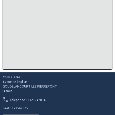
Colli Pierre
33 rue de l'eglise
GOUDELANCOURT LES PIERREPONT
France
Téléphone : 0323247094
Siret : 829562875