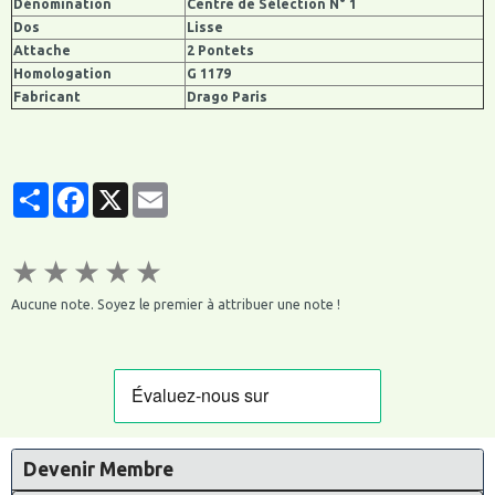
Dénomination
Centre de Sélection N° 1
Dos
Lisse
Attache
2 Pontets
Homologation
G 1179
Fabricant
Drago Paris
Partager
Facebook
X
Email
★
★
★
★
★
Aucune note. Soyez le premier à attribuer une note !
Devenir Membre