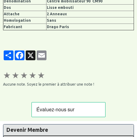
Dénomination
Centre mobilisateur 90 CM90
Dos
Lisse embouti
Attache
2 Anneaux
Homologation
Sans
Fabricant
Drago Paris
Partager
Facebook
X
Email
★
★
★
★
★
Aucune note. Soyez le premier à attribuer une note !
Devenir Membre