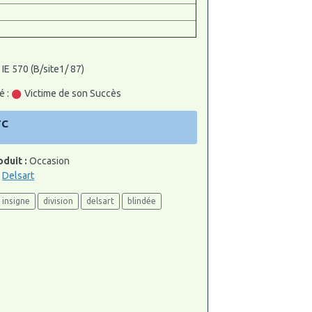
 IE 570 (B/site1/ 87)
é :
Victime de son Succès
TC
oduit :
Occasion
:
Delsart
insigne
division
delsart
blindée