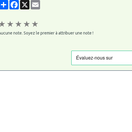
Partager
Facebook
X
Email
★
★
★
★
★
ucune note. Soyez le premier à attribuer une note !