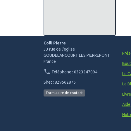
Colli Pierre
33 rue de l'eglise
Prés
GOUDELANCOURT LES PIERREPONT
France
Bout
Téléphone : 0323247094
Le C
Siret : 829562875
Le B
Formulaire de contact
Livr
Aide
Notr