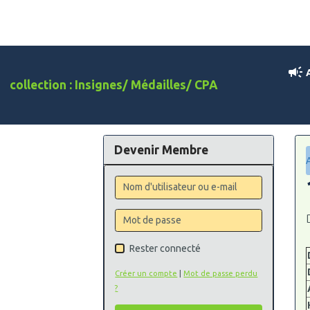
A
collection : Insignes/ Médailles/ CPA
Devenir Membre
Rester connecté
Créer un compte
|
Mot de passe perdu
?