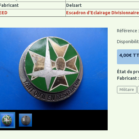
Fabricant
Delsart
EED
Escadron d'Eclairage Divisionnaire
Référence :
Disponibilit
4,00€ T
État du pr
Fabricant 
Militaire