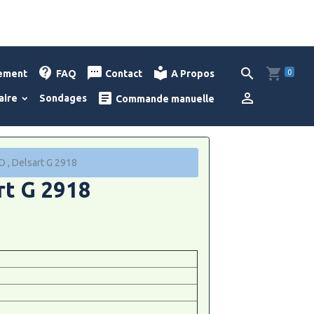
0
lement
FAQ
Contact
A Propos
aire
Sondages
Commande manuelle
D , Delsart G 2918
art G 2918