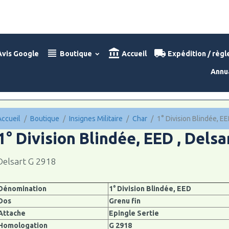
vis Google
Boutique
Accueil
Expédition / règ
Annu
Accueil
Boutique
Insignes Militaire
Char
1° Division Blindée, EE
1° Division Blindée, EED , Dels
Delsart G 2918
Dénomination
1° Division Blindée, EED
Dos
Grenu fin
Attache
Epingle Sertie
Homologation
G 2918