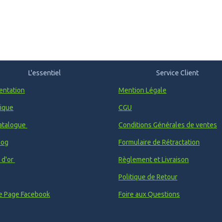
L'essentiel
Service Client
entation
Mention Légale
ique
CGU
atalogue
Conditions Générales de ventes
log
Formulaire de Rétractation
e d'or
Règlement et Livraison
Politique de Retour
e Page Facebook
Foire aux Questions