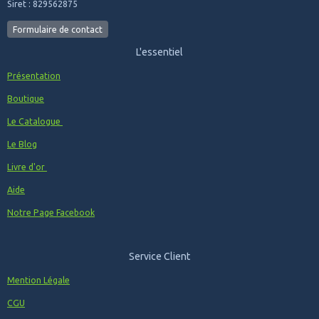
Siret : 829562875
Formulaire de contact
L'essentiel
Présentation
Boutique
Le Catalogue
Le Blog
Livre d'or
Aide
Notre Page Facebook
Service Client
Mention Légale
CGU