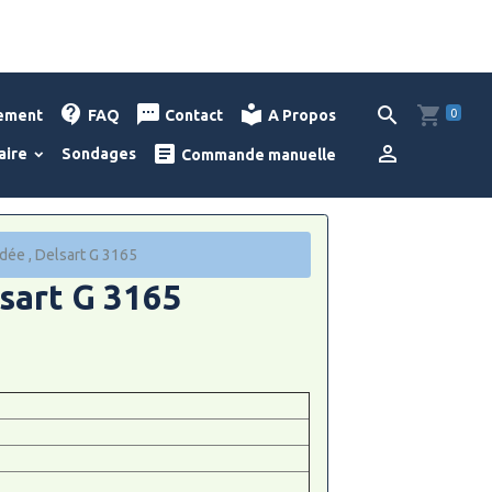
0
lement
FAQ
Contact
A Propos
aire
Sondages
Commande manuelle
ndée , Delsart G 3165
lsart G 3165