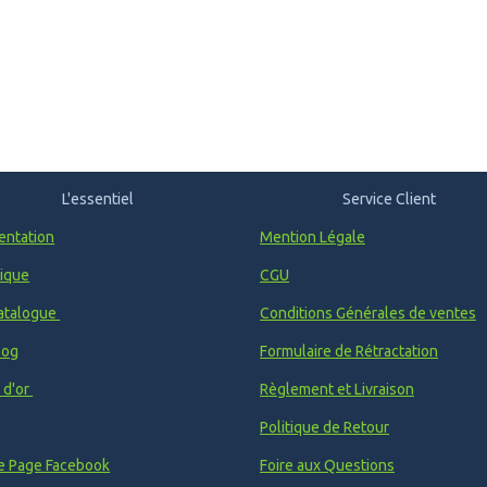
L'essentiel
Service Client
entation
Mention Légale
ique
CGU
atalogue
Conditions Générales de ventes
log
Formulaire de Rétractation
e d'or
Règlement et Livraison
Politique de Retour
e Page Facebook
Foire aux Questions