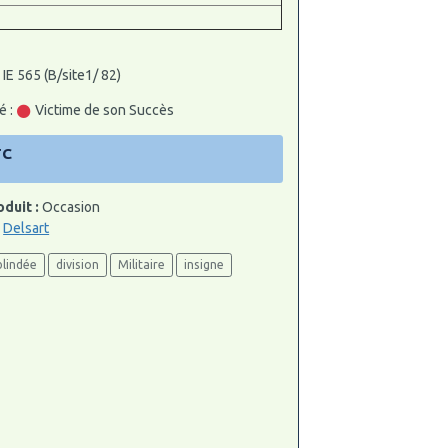
 IE 565 (B/site1/ 82)
é :
Victime de son Succès
TC
oduit :
Occasion
:
Delsart
blindée
division
Militaire
insigne