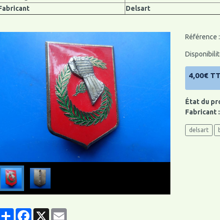
Fabricant
Delsart
Référence :
Disponibilit
4,00€ T
État du pr
Fabricant 
delsart
Partager
Facebook
X
Email