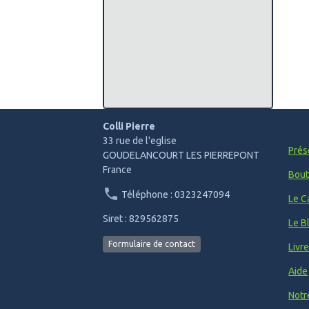
Colli Pierre
33 rue de l'eglise
Prés
GOUDELANCOURT LES PIERREPONT
France
Bout
Téléphone : 0323247094
Le C
Siret : 829562875
Le B
Formulaire de contact
Livr
Aide
Notr