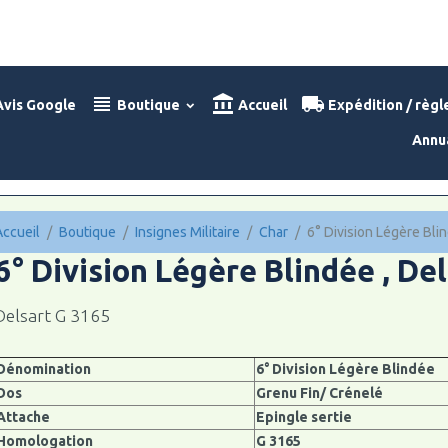
vis Google
Boutique
Accueil
Expédition / règ
Annu
Accueil
Boutique
Insignes Militaire
Char
6° Division Légère Bli
6° Division Légère Blindée , De
Delsart G 3165
Dénomination
6° Division Légère Blindée
Dos
Grenu Fin/ Crénelé
Attache
Epingle sertie
Homologation
G 3165