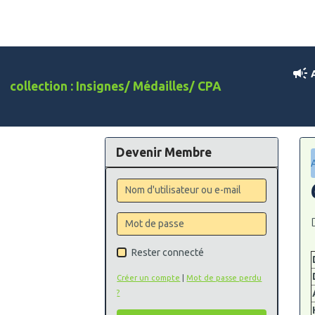
A
collection : Insignes/ Médailles/ CPA
Devenir Membre
Rester connecté
Créer un compte
|
Mot de passe perdu
?