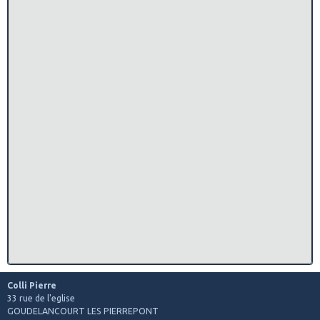
Colli Pierre
33 rue de l'eglise
GOUDELANCOURT LES PIERREPONT