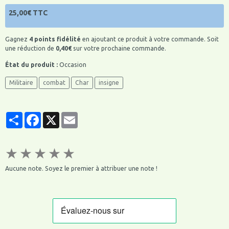
25,00€ TTC
Gagnez
4 points fidélité
en ajoutant ce produit à votre commande. Soit
une réduction de
0,40€
sur votre prochaine commande.
État du produit :
Occasion
Militaire
combat
Char
insigne
Partager
Facebook
X
Email
★
★
★
★
★
Aucune note. Soyez le premier à attribuer une note !