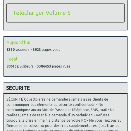
Télécharger Volume 5
Aujourd'hui
1310
visiteurs -
3923
pages vues
Total
806152
visiteurs -
3386653
pages vues
SECURITE
SÉCURITÉ Collectpierre ne demandera jamais à ses clients de
communiquer des éléments de sécurité confidentiels. • Ne
communiquez aucun Mot de Passe par téléphone, SMS, mail • Ne
réalisez jamais de test à la demande d’un technicien • Refusez
toujours la prise en main à distance de votre PC • Ne vous fiez pas au
Demande de colissimo pour des frais supplementaires, ( Les frais de
port sont toujours payés au moment de votre commande et aucun