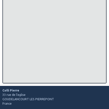
Colli Pierre
33 rue de l'eglise
GOUDELANCOURT LES PIERREPONT
France