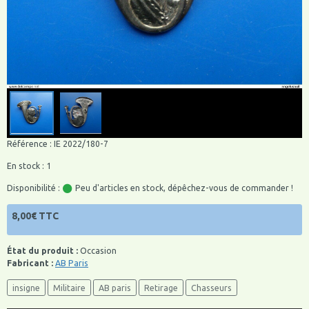
Référence : IE 2022/180-7
En stock : 1
Disponibilité :
Peu d'articles en stock, dépêchez-vous de commander !
8,00€ TTC
État du produit :
Occasion
Fabricant :
AB Paris
insigne
Militaire
AB paris
Retirage
Chasseurs