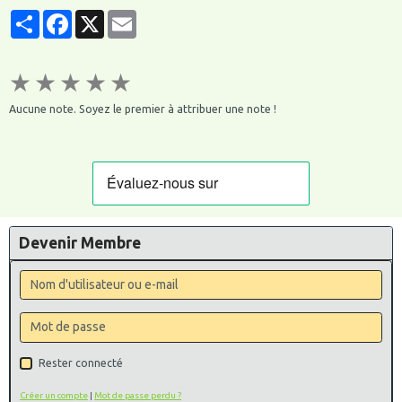
Partager
Facebook
X
Email
★
★
★
★
★
Aucune note. Soyez le premier à attribuer une note !
Devenir Membre
Rester connecté
Créer un compte
|
Mot de passe perdu ?