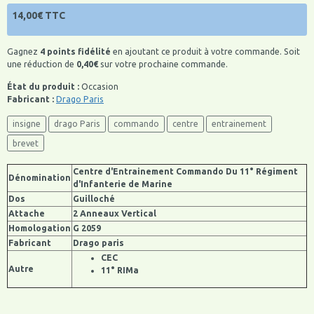
14,00€ TTC
Gagnez
4 points fidélité
en ajoutant ce produit à votre commande. Soit
une réduction de
0,40€
sur votre prochaine commande.
État du produit :
Occasion
Fabricant :
Drago Paris
insigne
drago Paris
commando
centre
entrainement
brevet
Centre d'Entrainement Commando Du 11° Régiment
Dénomination
d'Infanterie de Marine
Dos
Guilloché
Attache
2 Anneaux Vertical
Homologation
G 2059
Fabricant
Drago paris
CEC
Autre
11° RIMa