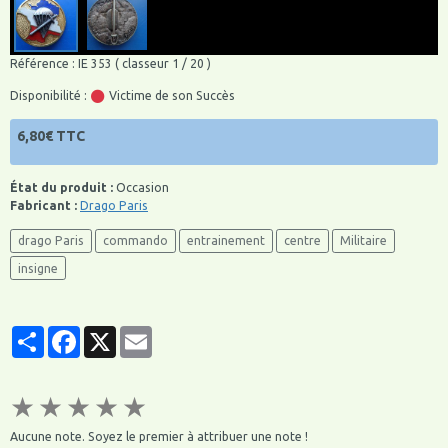
Référence : IE 353 ( classeur 1 / 20 )
Disponibilité :
Victime de son Succès
6,80€ TTC
État du produit :
Occasion
Fabricant :
Drago Paris
drago Paris
commando
entrainement
centre
Militaire
insigne
Partager
Facebook
X
Email
★
★
★
★
★
Aucune note. Soyez le premier à attribuer une note !