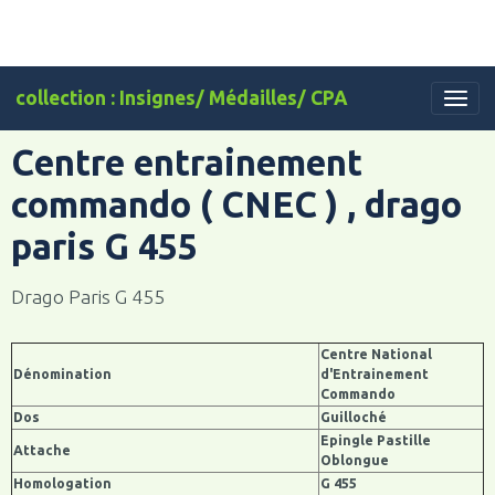
collection : Insignes/ Médailles/ CPA
Centre entrainement
commando ( CNEC ) , drago
paris G 455
Drago Paris G 455
Centre National
Dénomination
d'Entrainement
Commando
Dos
Guilloché
Epingle Pastille
Attache
Oblongue
Homologation
G 455