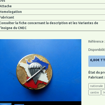
Dos
Attache
Homologation
Fabricant
Consulter la fiche concernant la description et les Variantes de
l'insigne du CNEC
Référence : 
Disponibilit
6,80€ T
État du pr
Fabricant 
nationale
centre
M