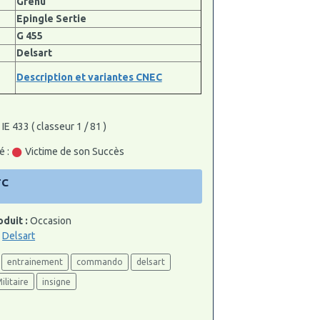
Grenu
Epingle Sertie
G 455
Delsart
Description et variantes CNEC
IE 433 ( classeur 1 / 81 )
é :
Victime de son Succès
TC
oduit :
Occasion
:
Delsart
entrainement
commando
delsart
ilitaire
insigne