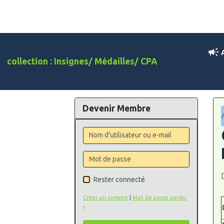
A
collection : Insignes/ Médailles/ CPA
Devenir Membre
Rester connecté
Créer un compte
|
Mot de passe perdu
?