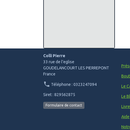
Colli Pierre
33 rue de l'eglise
Prés
GOUDELANCOURT LES PIERREPONT
France
Bout
Téléphone : 0323247094
Le C
Siret : 829562875
Le B
Formulaire de contact
Livr
Aide
Notr