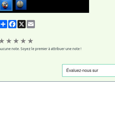
Partager
Facebook
X
Email
★
★
★
★
★
ucune note. Soyez le premier à attribuer une note !