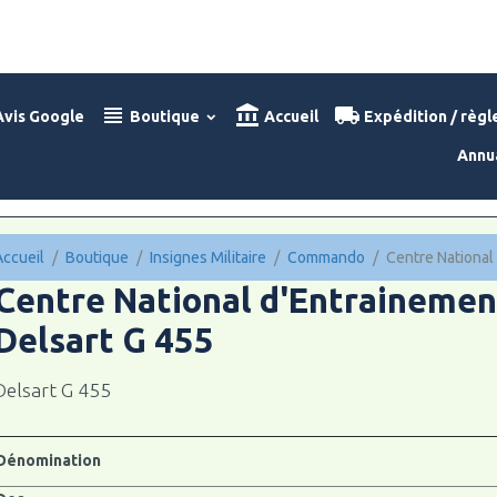
vis Google
Boutique
Accueil
Expédition / règ
Annu
Accueil
Boutique
Insignes Militaire
Commando
Centre National
Centre National d'Entraineme
Delsart G 455
Delsart G 455
Dénomination