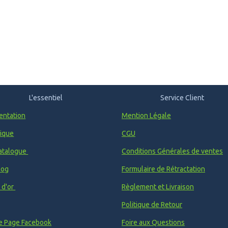
L'essentiel
Service Client
entation
Mention Légale
ique
CGU
atalogue
Conditions Générales de ventes
log
Formulaire de Rétractation
e d'or
Règlement et Livraison
Politique de Retour
e Page Facebook
Foire aux Questions