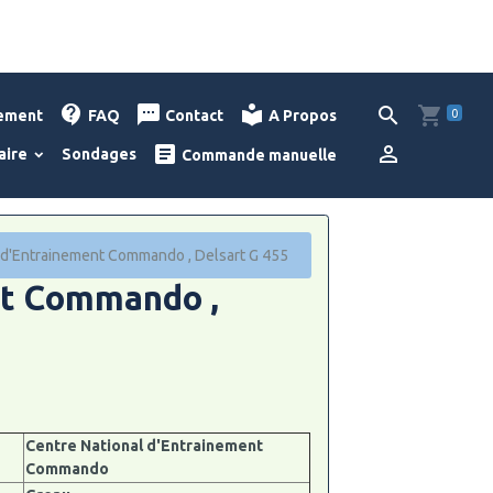
0
lement
FAQ
Contact
A Propos
aire
Sondages
Commande manuelle
 d'Entrainement Commando , Delsart G 455
nt Commando ,
Centre National d'Entrainement
Commando