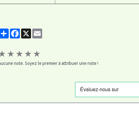
Partager
Facebook
X
Email
★
★
★
★
★
ucune note. Soyez le premier à attribuer une note !