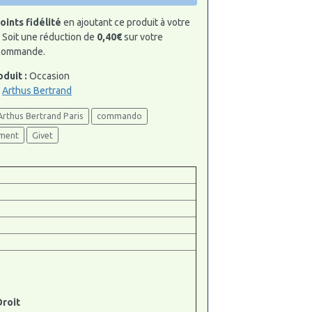
oints fidélité
en ajoutant ce produit à votre
Soit une réduction de
0,40€
sur votre
 commande.
oduit :
Occasion
:
Arthus Bertrand
Arthus Bertrand Paris
commando
ement
Givet
roit