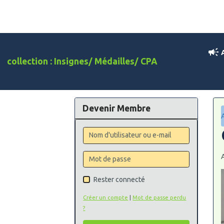
A
collection : Insignes/ Médailles/ CPA
Devenir Membre
Rester connecté
Créer un compte
|
Mot de passe perdu
?