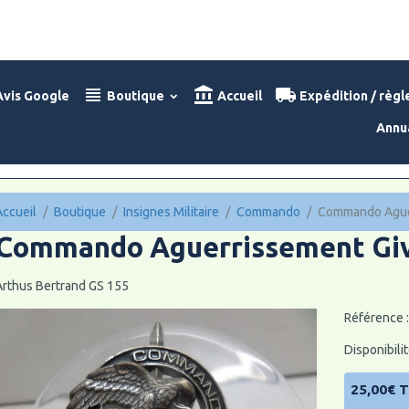
vis Google
Boutique
Accueil
Expédition / règ
Annu
Accueil
Boutique
Insignes Militaire
Commando
Commando Aguer
Commando Aguerrissement Give
Arthus Bertrand GS 155
Référence 
Disponibilit
25,00€ 