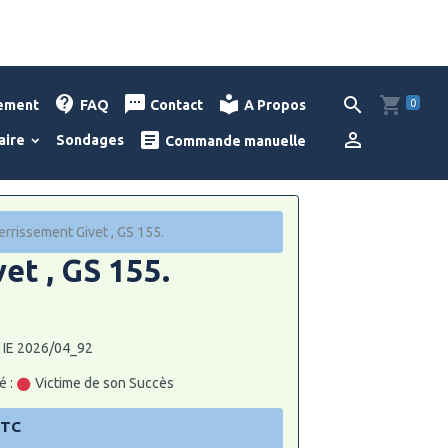
0
lement
FAQ
Contact
A Propos
aire
Sondages
Commande manuelle
rissement Givet , GS 155.
t , GS 155.
: IE 2026/04_92
é :
Victime de son Succès
TTC