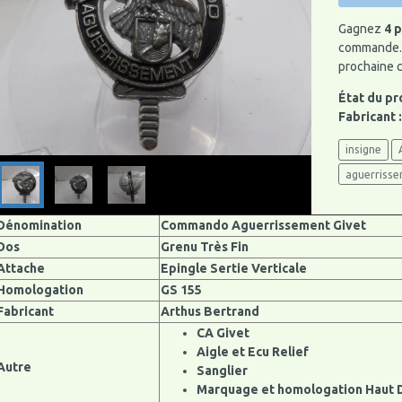
Gagnez
4 p
commande. 
prochaine
État du pr
Fabricant 
insigne
aguerriss
Dénomination
Commando Aguerrissement Givet
Dos
Grenu Très Fin
Attache
Epingle Sertie Verticale
Homologation
GS 155
Fabricant
Arthus Bertrand
CA Givet
Aigle et Ecu Relief
Autre
Sanglier
Marquage et homologation Haut D