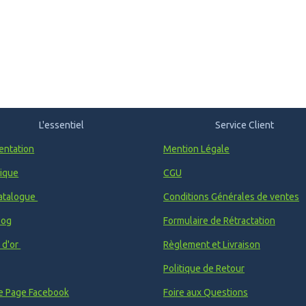
L'essentiel
Service Client
entation
Mention Légale
ique
CGU
atalogue
Conditions Générales de ventes
log
Formulaire de Rétractation
e d'or
Règlement et Livraison
Politique de Retour
e Page Facebook
Foire aux Questions