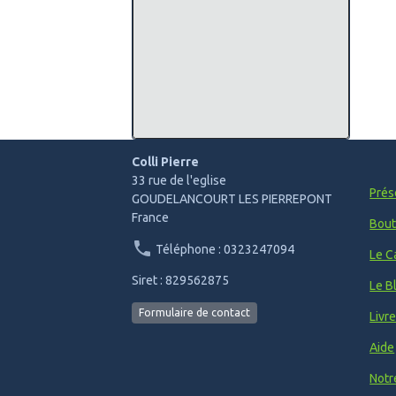
Colli Pierre
33 rue de l'eglise
Prés
GOUDELANCOURT LES PIERREPONT
France
Bout
Téléphone : 0323247094
Le C
Siret : 829562875
Le B
Formulaire de contact
Livr
Aide
Notr