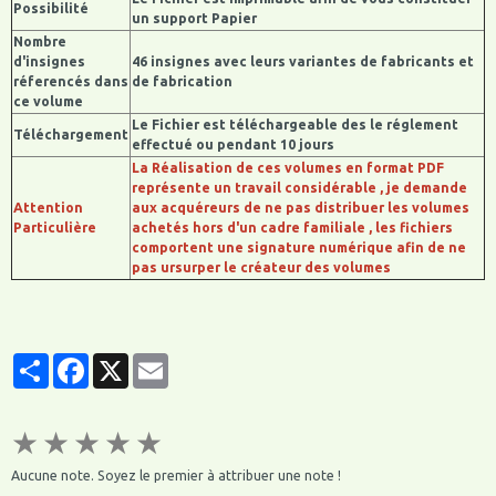
Possibilité
un support Papier
Nombre
d'insignes
46 insignes avec leurs variantes de fabricants et
réferencés dans
de fabrication
ce volume
Le Fichier est téléchargeable des le réglement
Téléchargement
effectué ou pendant 10 jours
La Réalisation de ces volumes en format PDF
représente un travail considérable , je demande
Attention
aux acquéreurs de ne pas distribuer les volumes
Particulière
achetés hors d'un cadre familiale , les fichiers
comportent une signature numérique afin de ne
pas ursurper le créateur des volumes
Partager
Facebook
X
Email
★
★
★
★
★
Aucune note. Soyez le premier à attribuer une note !