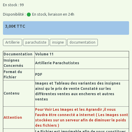
En stock : 99
Disponibilité :
En stock, livraison en 24h
3,00€ TTC
Artillerie
parachutiste
insigne
documentation
Documentation
Volume 11
Insignes
Artillerie Parachutistes
Concernés
Format du
PDF
Fichier
Images et Tableau des variantes des insignes
ainsi qu le prix de vente Constaté sur les
Contenu
différentes ventes aux encheres et autres
ventes
Pour Voir Les Images et les Agrandir ,il vous
faudra être connecté a internet ( Les Images sont
Attention
stockées sur un serveur afin de diminuer le poids
des fichiers )
Le Fichier est imprimable afin de vous constituer