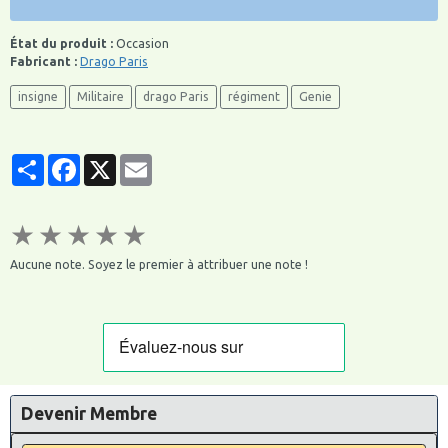
État du produit :
Occasion
Fabricant :
Drago Paris
insigne
Militaire
drago Paris
régiment
Genie
Partager
Facebook
X
Email
★
★
★
★
★
Aucune note. Soyez le premier à attribuer une note !
Devenir Membre