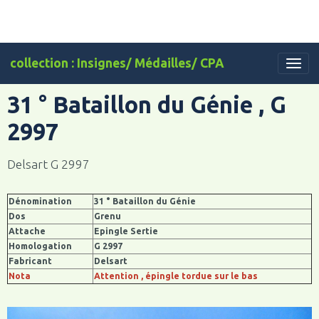
collection : Insignes/ Médailles/ CPA
31 ° Bataillon du Génie , G
2997
Delsart G 2997
Dénomination
31 ° Bataillon du Génie
Dos
Grenu
Attache
Epingle Sertie
Homologation
G 2997
Fabricant
Delsart
Nota
Attention , épingle tordue sur le bas