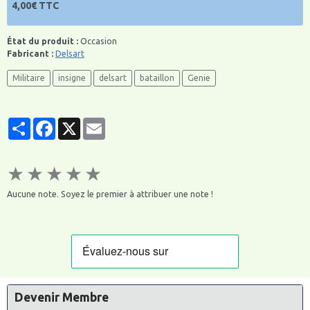
4,00€ TTC
État du produit :
Occasion
Fabricant :
Delsart
Militaire
insigne
delsart
bataillon
Genie
Partager
Facebook
X
Email
★
★
★
★
★
Aucune note. Soyez le premier à attribuer une note !
Devenir Membre