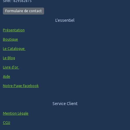
Siret : 829562875
Formulaire de contact
L'essentiel
Présentation
Boutique
Le Catalogue
Le Blog
Livre d'or
Aide
Notre Page Facebook
Service Client
Mention Légale
CGU