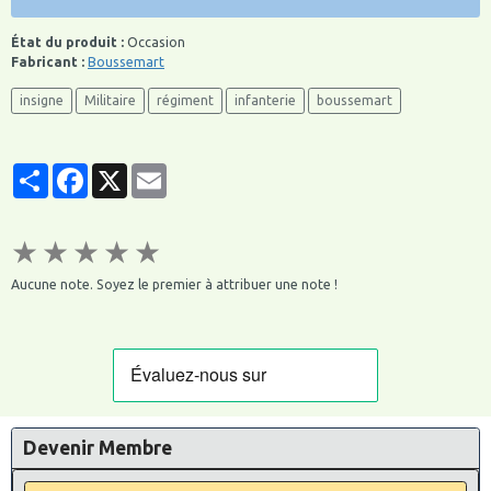
État du produit :
Occasion
Fabricant :
Boussemart
insigne
Militaire
régiment
infanterie
boussemart
Partager
Facebook
X
Email
★
★
★
★
★
Aucune note. Soyez le premier à attribuer une note !
Devenir Membre