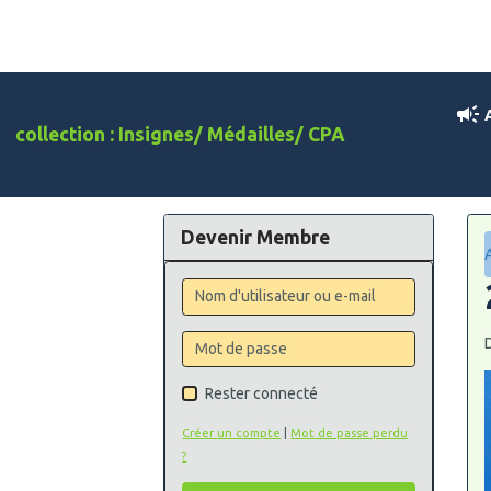
A
collection : Insignes/ Médailles/ CPA
Devenir Membre
Rester connecté
Créer un compte
|
Mot de passe perdu
?