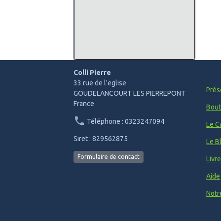
Colli Pierre
33 rue de l'eglise
Prés
GOUDELANCOURT LES PIERREPONT
France
Bout
Téléphone : 0323247094
Le C
Siret : 829562875
Le B
Formulaire de contact
Livr
Aide
Notr