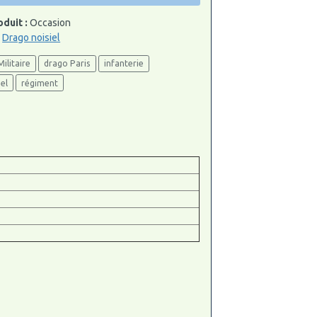
oduit :
Occasion
:
Drago noisiel
Militaire
drago Paris
infanterie
el
régiment