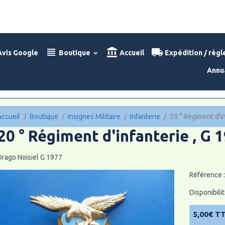
vis Google
Boutique
Accueil
Expédition / règ
Annu
Accueil
Boutique
Insignes Militaire
Infanterie
20 ° Régiment d'in
20 ° Régiment d'infanterie , G 
Drago Noisiel G 1977
Référence 
Disponibilit
5,00€ T