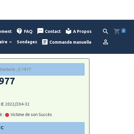
0
lement
FAQ
Contact
A Propos
aire
Sondages
Commande manuelle
fanterie , G 1977
1977
: IE 2022/204-32
é :
Victime de son Succès
TC