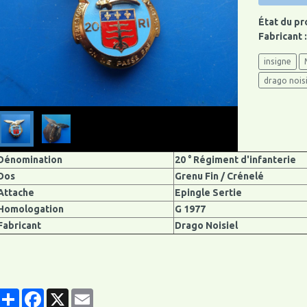
État du pr
Fabricant 
insigne
drago noisi
Dénomination
20 ° Régiment d'infanterie
Dos
Grenu Fin / Crénelé
Attache
Epingle Sertie
Homologation
G 1977
Fabricant
Drago Noisiel
Partager
Facebook
X
Email