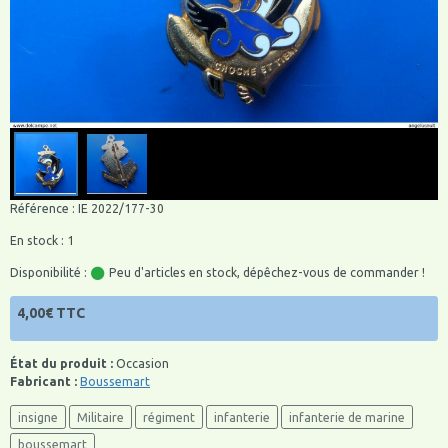
Référence : IE 2022/177-30
En stock : 1
Disponibilité :
Peu d'articles en stock, dépêchez-vous de commander !
4,00€ TTC
État du produit :
Occasion
Fabricant :
Boussemart
insigne
Militaire
régiment
infanterie
infanterie de marine
boussemart