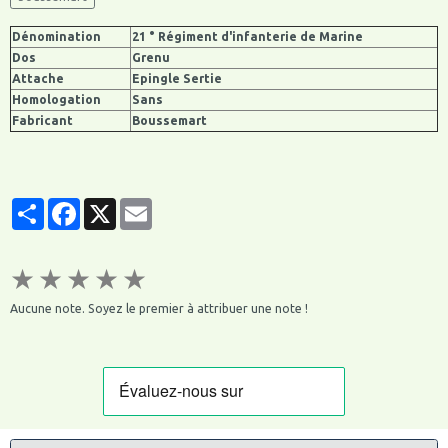
Dénomination
21 ° Régiment d'infanterie de Marine
Dos
Grenu
Attache
Epingle Sertie
Homologation
Sans
Fabricant
Boussemart
Partager
Facebook
X
Email
★
★
★
★
★
Aucune note. Soyez le premier à attribuer une note !