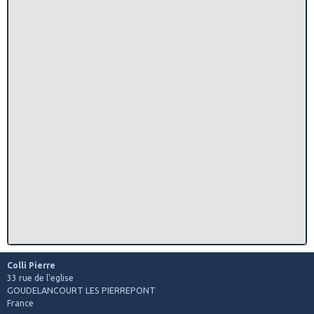
Colli Pierre
33 rue de l'eglise
GOUDELANCOURT LES PIERREPONT
France