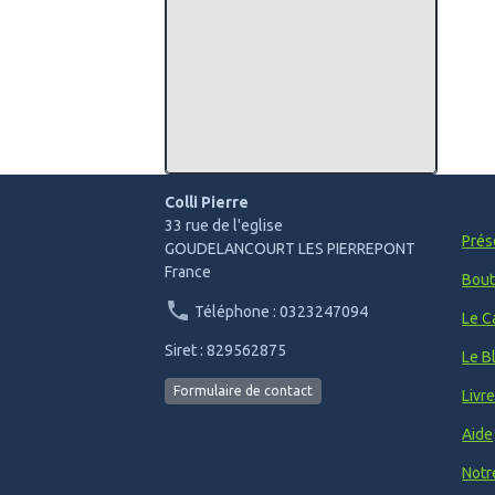
Colli Pierre
33 rue de l'eglise
Prés
GOUDELANCOURT LES PIERREPONT
France
Bout
Téléphone : 0323247094
Le C
Siret : 829562875
Le B
Formulaire de contact
Livr
Aide
Notr