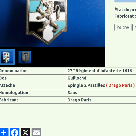
État du pr
Fabricant 
insigne
Dénomination
27 ° Régiment d'infanterie 1616
Dos
Guilloché
Attache
Epingle 2 Pastilles
( Drago Paris )
Homologation
Sans
Fabricant
Drago Paris
Partager
Facebook
X
Email