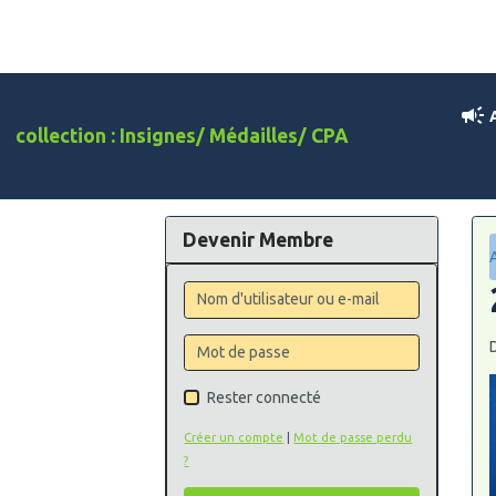
A
collection : Insignes/ Médailles/ CPA
Devenir Membre
D
Rester connecté
Créer un compte
|
Mot de passe perdu
?