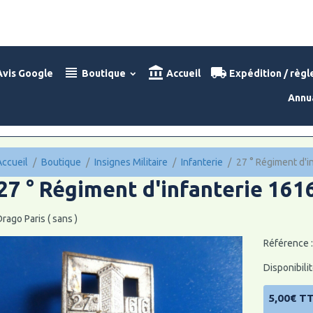
vis Google
Boutique
Accueil
Expédition / règ
Annu
Accueil
Boutique
Insignes Militaire
Infanterie
27 ° Régiment d'i
27 ° Régiment d'infanterie 161
rago Paris ( sans )
Référence 
Disponibilit
5,00€ T