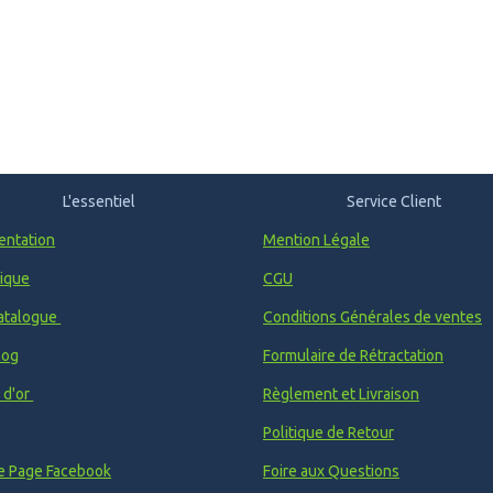
L'essentiel
Service Client
entation
Mention Légale
ique
CGU
atalogue
Conditions Générales de ventes
log
Formulaire de Rétractation
e d'or
Règlement et Livraison
Politique de Retour
e Page Facebook
Foire aux Questions