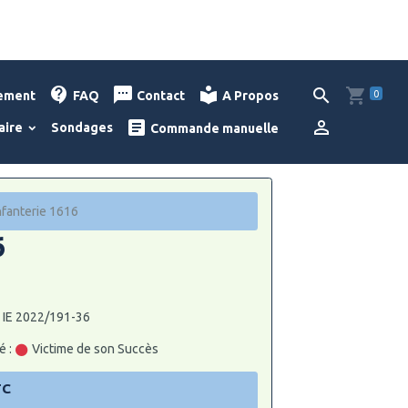
0
lement
FAQ
Contact
A Propos
aire
Sondages
Commande manuelle
nfanterie 1616
6
: IE 2022/191-36
é :
Victime de son Succès
TC