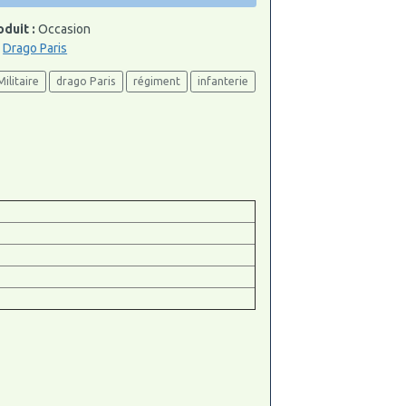
oduit :
Occasion
:
Drago Paris
Militaire
drago Paris
régiment
infanterie