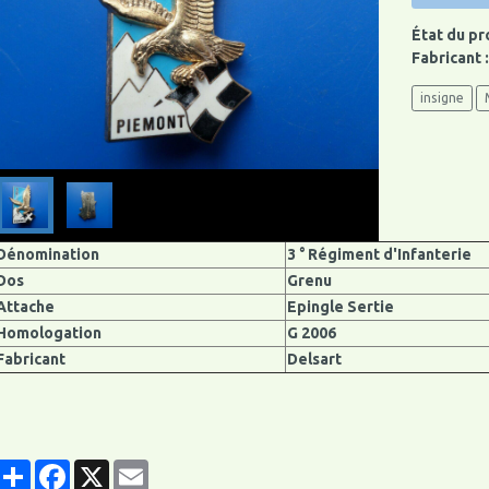
État du pr
Fabricant 
insigne
Dénomination
3 ° Régiment d'Infanterie
Dos
Grenu
Attache
Epingle Sertie
Homologation
G 2006
Fabricant
Delsart
Partager
Facebook
X
Email