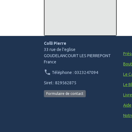
Colli Pierre
33 rue de l'eglise
Prés
GOUDELANCOURT LES PIERREPONT
France
Bout
Téléphone : 0323247094
Le C
Siret : 829562875
Le B
Formulaire de contact
Livr
Aide
Notr