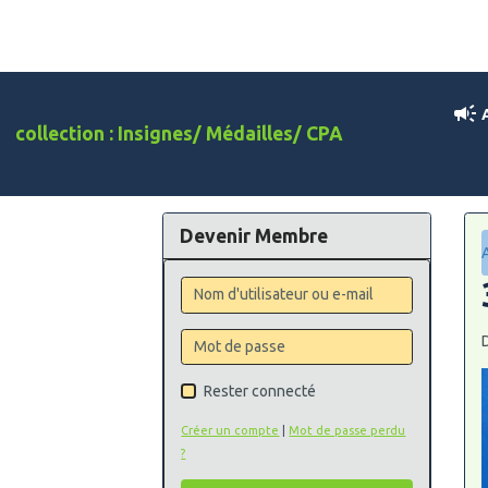
A
collection : Insignes/ Médailles/ CPA
Devenir Membre
Rester connecté
Créer un compte
|
Mot de passe perdu
?