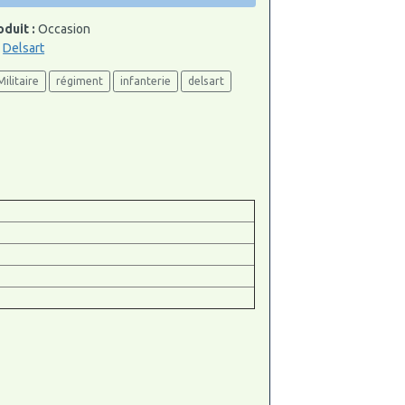
oduit :
Occasion
:
Delsart
Militaire
régiment
infanterie
delsart