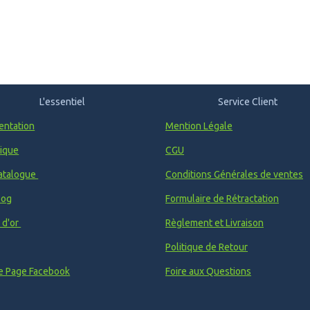
L'essentiel
Service Client
entation
Mention Légale
ique
CGU
atalogue
Conditions Générales de ventes
log
Formulaire de Rétractation
e d'or
Règlement et Livraison
Politique de Retour
e Page Facebook
Foire aux Questions