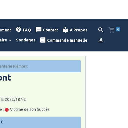
0
lement
FAQ
Contact
A Propos
aire
Sondages
Commande manuelle
fanterie Piémont
ont
: IE 2022/187-2
é :
Victime de son Succès
TC