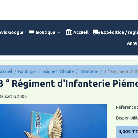
vis Google
Boutique
Accueil
Expédition / règ
Annu
Accueil
Boutique
Insignes Militaire
Infanterie
3 ° Régiment d'In
3 ° Régiment d'Infanterie Piém
Delsart G 2006
Référence 
Disponibilit
4,00€ T