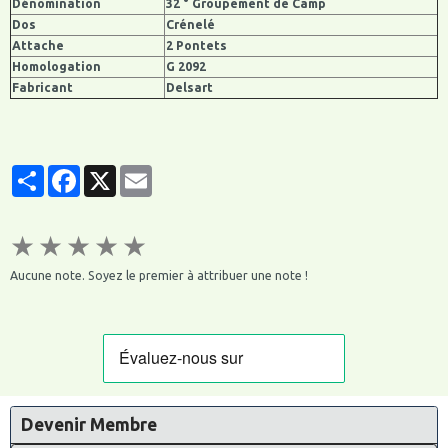
Dénomination
32 ° Groupement de Camp
Dos
Crénelé
Attache
2 Pontets
Homologation
G 2092
Fabricant
Delsart
Partager
Facebook
X
Email
★
★
★
★
★
Aucune note. Soyez le premier à attribuer une note !
Devenir Membre