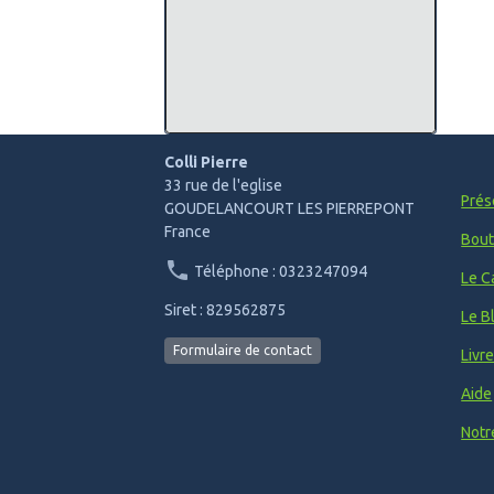
Colli Pierre
33 rue de l'eglise
Prés
GOUDELANCOURT LES PIERREPONT
France
Bout
Téléphone : 0323247094
Le C
Siret : 829562875
Le B
Formulaire de contact
Livr
Aide
Notr