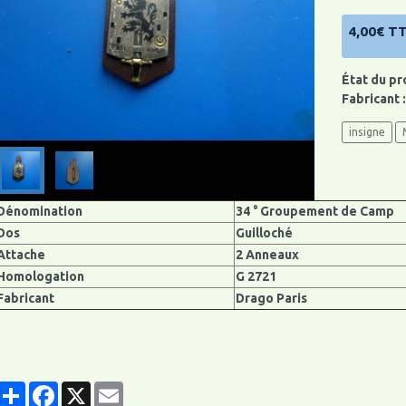
4,00€ T
État du pr
Fabricant 
insigne
Dénomination
34 ° Groupement de Camp
Dos
Guilloché
Attache
2 Anneaux
Homologation
G 2721
Fabricant
Drago Paris
Partager
Facebook
X
Email