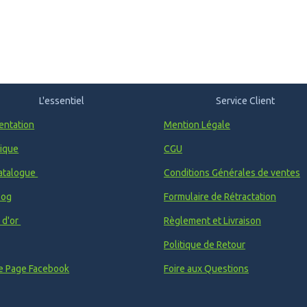
L'essentiel
Service Client
entation
Mention Légale
ique
CGU
atalogue
Conditions Générales de ventes
log
Formulaire de Rétractation
e d'or
Règlement et Livraison
Politique de Retour
e Page Facebook
Foire aux Questions