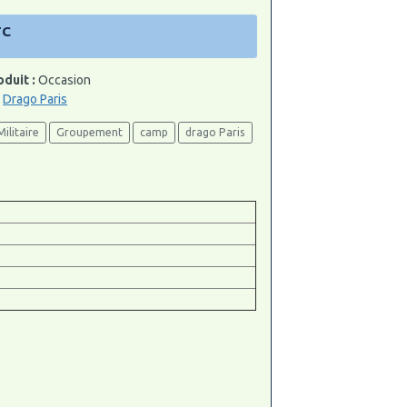
TC
oduit :
Occasion
:
Drago Paris
Militaire
Groupement
camp
drago Paris