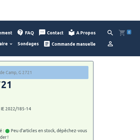
0
lement
FAQ
Contact
A Propos
aire
Sondages
Commande manuelle
de Camp, G 2721
721
: IE 2022/185-14
é :
Peu d'articles en stock, dépêchez-vous
er !