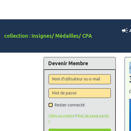
A
collection : Insignes/ Médailles/ CPA
Devenir Membre
Rester connecté
Créer un compte
|
Mot de passe perdu
?