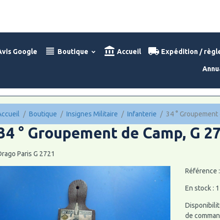
vis Google
Boutique
Accueil
Expédition / règ
Annu
Accueil
Boutique
Insignes Militaire
Infanterie
34 ° Groupement 
34 ° Groupement de Camp, G 2
Drago Paris G 2721
Référence 
En stock : 1
Disponibilit
de command