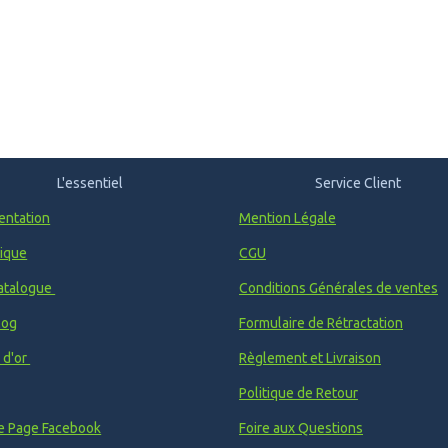
L'essentiel
Service Client
entation
Mention Légale
ique
CGU
atalogue
Conditions Générales de ventes
log
Formulaire de Rétractation
e d'or
Règlement et Livraison
Politique de Retour
e Page Facebook
Foire aux Questions