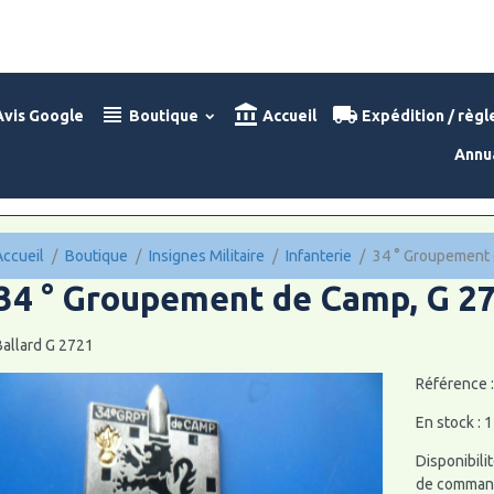
vis Google
Boutique
Accueil
Expédition / règ
Annu
Accueil
Boutique
Insignes Militaire
Infanterie
34 ° Groupement 
34 ° Groupement de Camp, G 2
Ballard G 2721
Référence 
En stock : 1
Disponibilit
de command