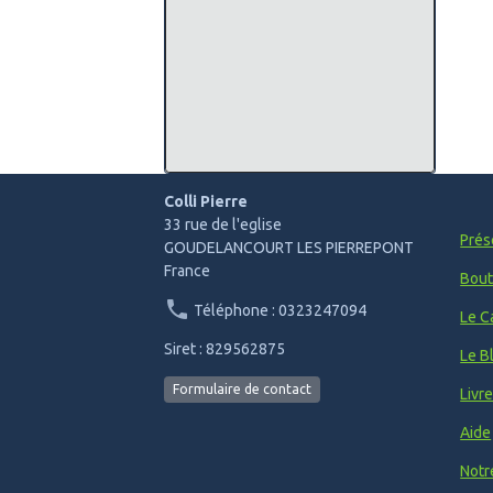
Colli Pierre
33 rue de l'eglise
Prés
GOUDELANCOURT LES PIERREPONT
France
Bout
Téléphone : 0323247094
Le C
Siret : 829562875
Le B
Formulaire de contact
Livr
Aide
Notr