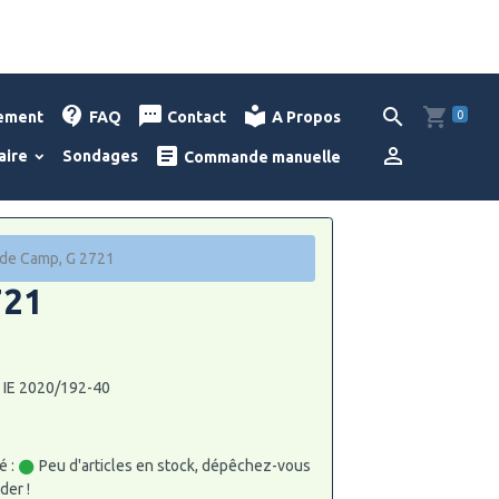
0
lement
FAQ
Contact
A Propos
aire
Sondages
Commande manuelle
de Camp, G 2721
721
: IE 2020/192-40
é :
Peu d'articles en stock, dépêchez-vous
er !