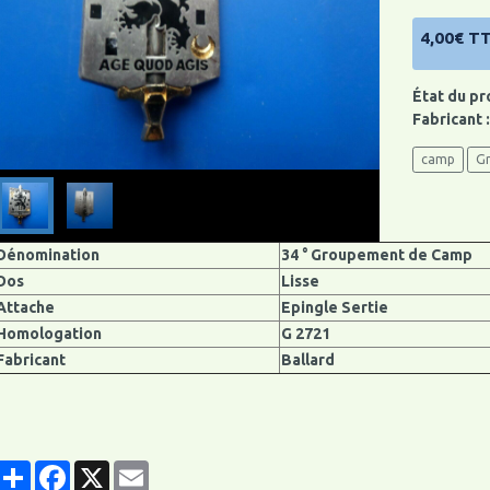
4,00€ T
État du pr
Fabricant 
camp
G
Dénomination
34 ° Groupement de Camp
Dos
Lisse
Attache
Epingle Sertie
Homologation
G 2721
Fabricant
Ballard
Partager
Facebook
X
Email