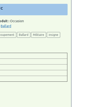
TC
oduit :
Occasion
:
Ballard
roupement
Ballard
Militaire
insigne