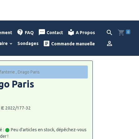
0
lement
FAQ
Contact
A Propos
aire
Sondages
Commande manuelle
anterie , Drago Paris
go Paris
: IE 2022/177-32
é :
Peu d'articles en stock, dépêchez-vous
er !