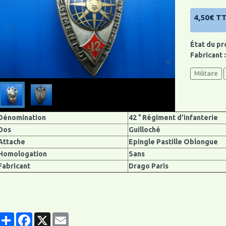
4,50€ T
État du pr
Fabricant 
Militaire
Dénomination
42 ° Régiment d'infanterie
Dos
Guilloché
Attache
Epingle Pastille Oblongue
Homologation
Sans
Fabricant
Drago Paris
Partager
Facebook
X
Email