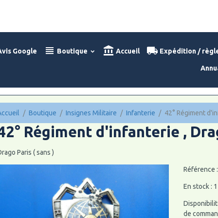
vis Google
Boutique
Accueil
Expédition / règ
Annu
Accueil
Boutique
Insignes Militaire
Infanterie
42° Régiment d'inf
42° Régiment d'infanterie , Dra
rago Paris ( sans )
Référence 
En stock : 1
Disponibilit
de command