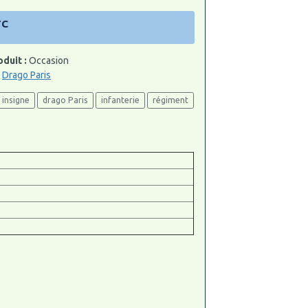
TC
oduit :
Occasion
:
Drago Paris
insigne
drago Paris
infanterie
régiment