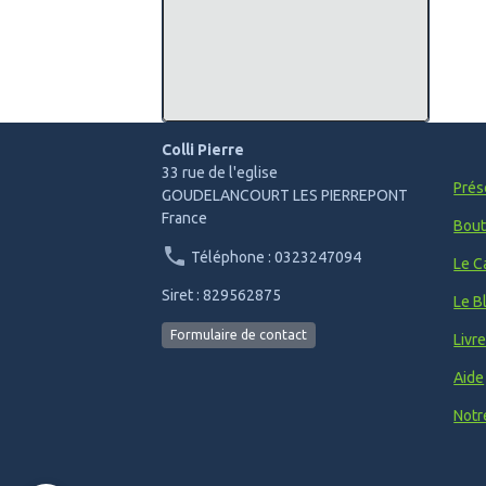
Colli Pierre
33 rue de l'eglise
Prés
GOUDELANCOURT LES PIERREPONT
France
Bout
Téléphone : 0323247094
Le C
Siret : 829562875
Le B
Formulaire de contact
Livr
Aide
Notr