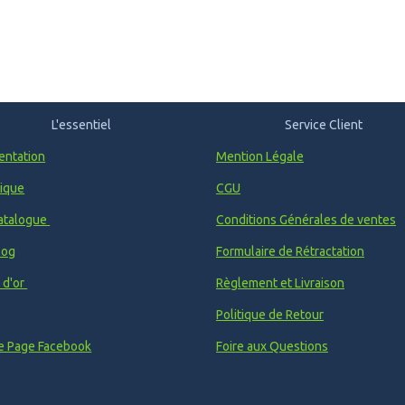
L'essentiel
Service Client
entation
Mention Légale
ique
CGU
atalogue
Conditions Générales de ventes
log
Formulaire de Rétractation
e d'or
Règlement et Livraison
Politique de Retour
e Page Facebook
Foire aux Questions