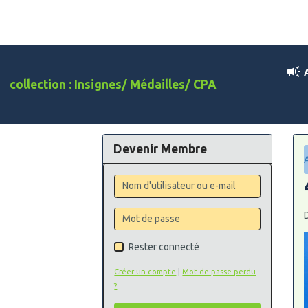
A
collection : Insignes/ Médailles/ CPA
Devenir Membre
D
Rester connecté
Créer un compte
|
Mot de passe perdu
?