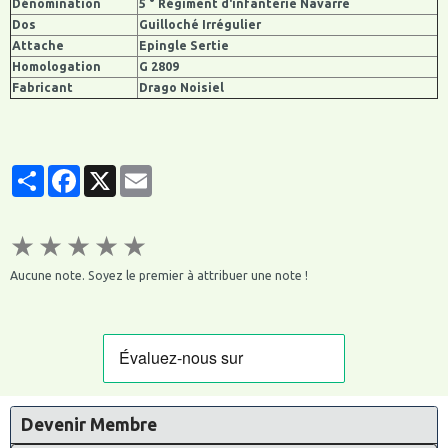
Dénomination
5 ° Régiment d'infanterie Navarre
Dos
Guilloché Irrégulier
Attache
Epingle Sertie
Homologation
G 2809
Fabricant
Drago Noisiel
Partager
Facebook
X
Email
★
★
★
★
★
Aucune note. Soyez le premier à attribuer une note !
Devenir Membre