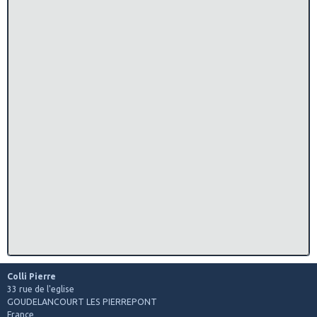
Colli Pierre
33 rue de l'eglise
GOUDELANCOURT LES PIERREPONT
France