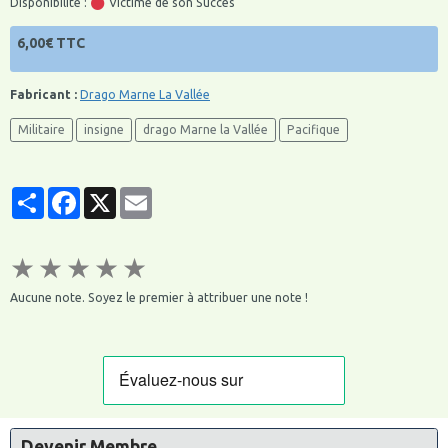
Disponibilité :
Victime de son Succès
6,00€ TTC
Fabricant :
Drago Marne La Vallée
Militaire
insigne
drago Marne la Vallée
Pacifique
Partager
Facebook
X
Email
★
★
★
★
★
Aucune note. Soyez le premier à attribuer une note !
Devenir Membre