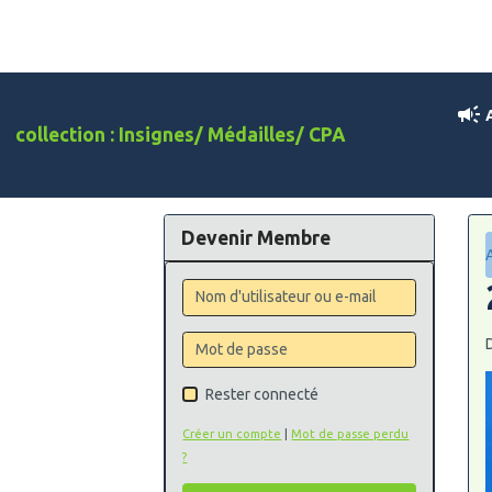
A
collection : Insignes/ Médailles/ CPA
Devenir Membre
D
Rester connecté
Créer un compte
|
Mot de passe perdu
?