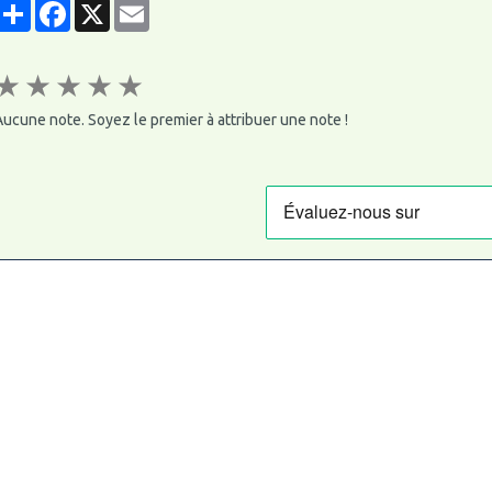
Partager
Facebook
X
Email
★
★
★
★
★
ucune note. Soyez le premier à attribuer une note !