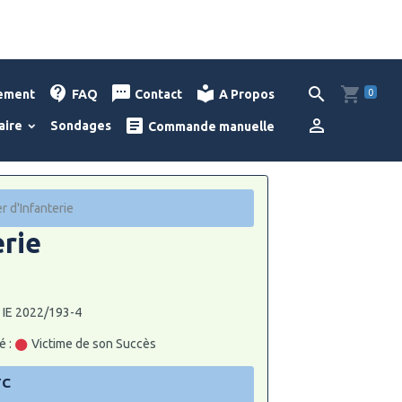
0
lement
FAQ
Contact
A Propos
aire
Sondages
Commande manuelle
r d'Infanterie
erie
: IE 2022/193-4
é :
Victime de son Succès
TC