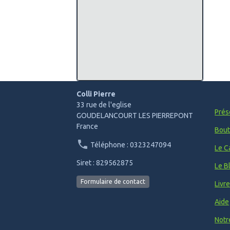
Colli Pierre
33 rue de l'eglise
Prés
GOUDELANCOURT LES PIERREPONT
France
Bout
Téléphone : 0323247094
Le C
Siret : 829562875
Le B
Formulaire de contact
Livr
Aide
Notr