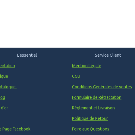
L'essentiel
Service Client
entation
Mention Légale
ique
CGU
atalogue
Conditions Générales de ventes
log
Formulaire de Rétractation
e d'or
Règlement et Livraison
Politique de Retour
e Page Facebook
Foire aux Questions