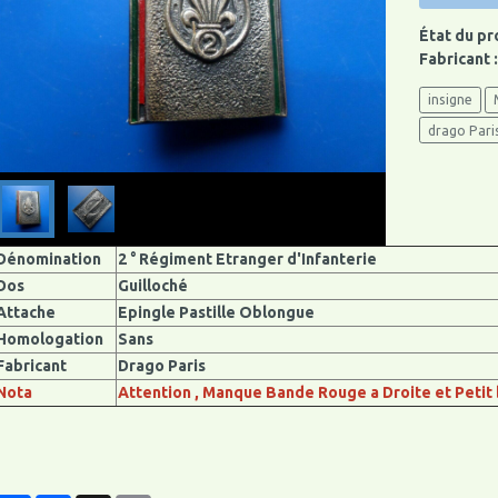
État du pr
Fabricant 
insigne
drago Pari
Dénomination
2 ° Régiment Etranger d'Infanterie
Dos
Guilloché
Attache
Epingle Pastille Oblongue
Homologation
Sans
Fabricant
Drago Paris
Nota
Attention , Manque Bande Rouge a Droite et Petit 