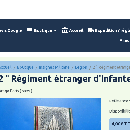
vis Google
Boutique
Accueil
Expédition / règ
Annu
Accueil
Boutique
Insignes Militaire
Legion
2 ° Régiment étrange
2 ° Régiment étranger d'Infant
rago Paris ( sans )
Référence 
Disponibilit
4,00€ T