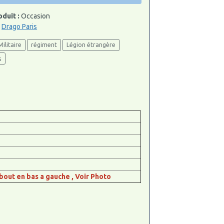
oduit :
Occasion
:
Drago Paris
Militaire
régiment
Légion étrangère
s
bout en bas a gauche , Voir Photo